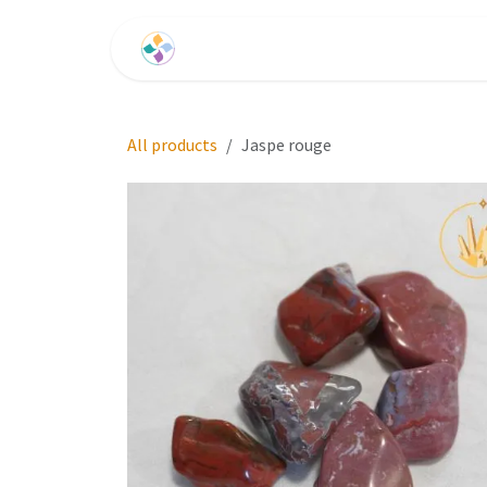
Se rendre au contenu
Accueil
Les Formations
Les Voies
All products
Jaspe rouge