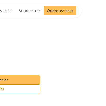
Se connecter
Contactez-nous
 570 19 53
anier
its