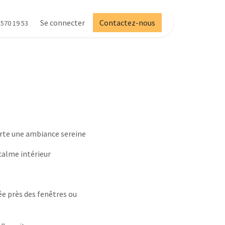
Se connecter
Contactez-nous
 570 19 53
orte une ambiance sereine
 calme intérieur
ée près des fenêtres ou