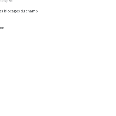
d’esprit
les blocages du champ
gne