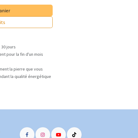
anier
its
 30 jours
nt pour la fin d'un mois
ment la pierre que vous
ndant la qualité énergétique
m