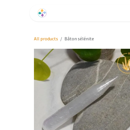
Se rendre au contenu
Accueil
Les Formations
Les Voies
All products
Bâton sélénite