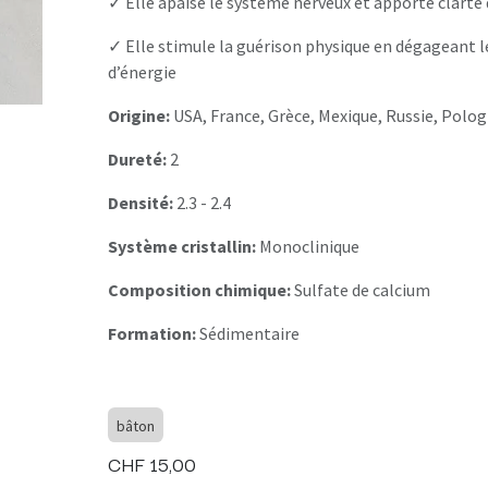
✓ Elle apaise le système nerveux et apporte clarté 
✓ Elle stimule la guérison physique en dégageant 
d’énergie
Origine:
USA, France, Grèce, Mexique, Russie, Polo
Dureté:
2
Densité:
2.3 - 2.4
Système cristallin:
Monoclinique
Composition chimique:
Sulfate de calcium
Formation:
Sédimentaire
bâton
CHF
15,00